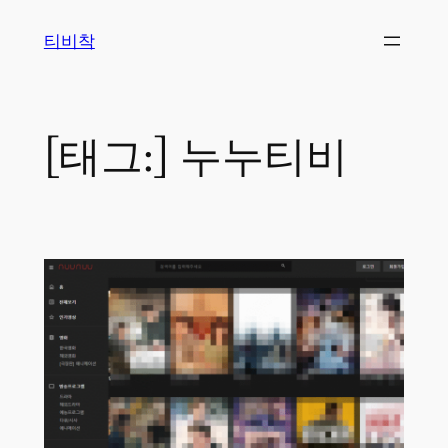
콘
티비착
텐
츠
로
바
[태그:]
누누티비
로
가
기