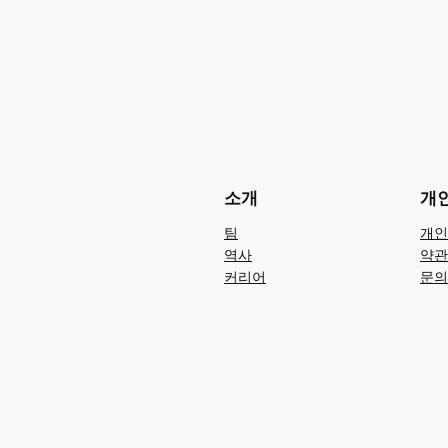
소개
개
팀
개인
역사
약관
커리어
문의