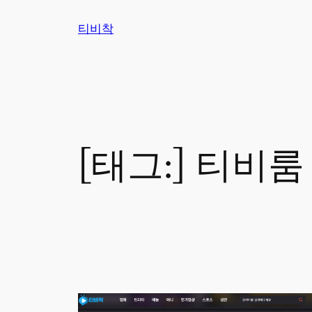
콘
티비착
텐
츠
로
바
로
가
기
[태그:]
티비룸